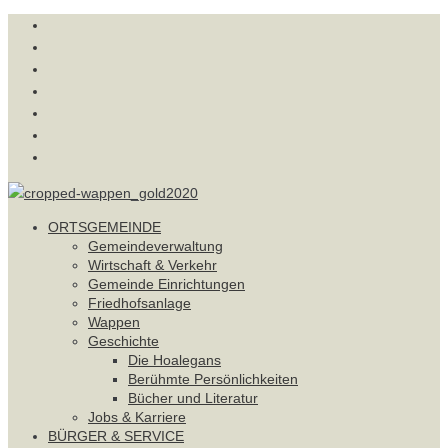
Skip
ORTSGEMEINDE
to
BÜRGER
content
&
BAUEN
SERVICE
&
BILDUNG
WOHNEN
&
FREIZEIT/TOURISMUS
KULTUR
IMPRESSUM
DATENSCHUTZ
ORTSGEMEINDE
Gemeindeverwaltung
Wirtschaft & Verkehr
Gemeinde Einrichtungen
Friedhofsanlage
Wappen
Geschichte
Die Hoalegans
Berühmte Persönlichkeiten
Bücher und Literatur
Jobs & Karriere
BÜRGER & SERVICE