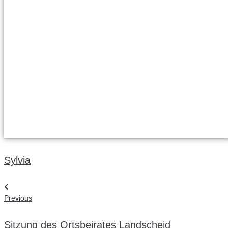
Sylvia
Beitragsnavigation
Previous
Previous
Sitzung des Ortsbeirates Landscheid