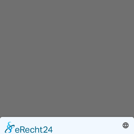
November 2024
(10)
Oktober 2024
(4)
September 2024
(7)
August 2024
(1)
Juli 2024
(8)
Juni 2024
(12)
Mai 2024
(2)
April 2024
(9)
März 2024
(2)
Februar 2024
(6)
Januar 2024
(4)
AUSFÄLLE VON STRASSENLATERNEN